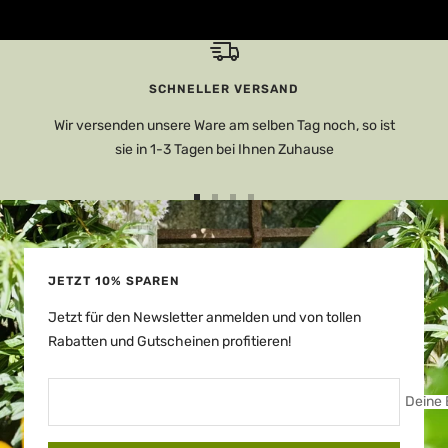
SCHNELLER VERSAND
Wir versenden unsere Ware am selben Tag noch, so ist
sie in 1-3 Tagen bei Ihnen Zuhause
Zur
Zur
Zur
Zur
Slide
Slide
Slide
Slide
1
2
3
4
gehen
gehen
gehen
gehen
JETZT 10% SPAREN
Jetzt für den Newsletter anmelden und von tollen
Rabatten und Gutscheinen profitieren!
Deine 