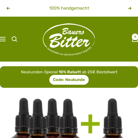
Direkt
100% handgemacht
Zurück
Weit
zum
Inhalt
bauersbitter
0
Navigation
Neukunden-Special
10% Rabatt
ab 25€ Bestellwert
Code:
Neukunde