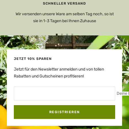
SCHNELLER VERSAND
Wir versenden unsere Ware am selben Tag noch, so ist
sie in 1-3 Tagen bei Ihnen Zuhause
Zur
Zur
Zur
Zur
Slide
Slide
Slide
Slide
1
2
3
4
gehen
gehen
gehen
gehen
JETZT 10% SPAREN
Jetzt für den Newsletter anmelden und von tollen
Rabatten und Gutscheinen profitieren!
Deine 
REGISTRIEREN