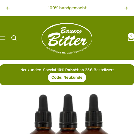
Direkt
100% handgemacht
Zurück
Weit
zum
Inhalt
bauersbitter
0
Navigation
Neukunden-Special
10% Rabatt
ab 25€ Bestellwert
Code:
Neukunde