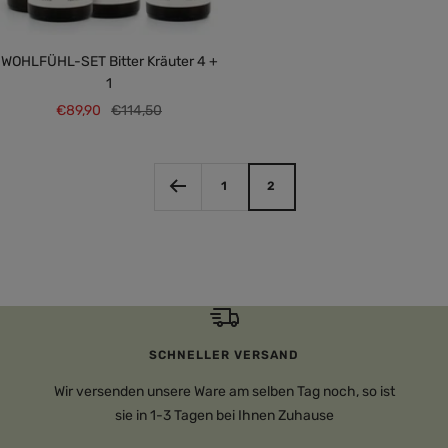
WOHLFÜHL-SET Bitter Kräuter 4 +
1
Angebotspreis
Regulärer
€89,90
€114,50
Preis
1
2
SCHNELLER VERSAND
Wir versenden unsere Ware am selben Tag noch, so ist
sie in 1-3 Tagen bei Ihnen Zuhause