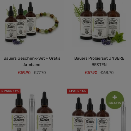
Bauers Geschenk-Set + Gratis
Bauers Probierset UNSERE
Armband
BESTEN
Angebotspreis
Regulärer
Angebotspreis
Regulärer
€59,90
€77,70
€57,90
€68,70
Preis
Preis
SPARE 13%
SPARE 16%