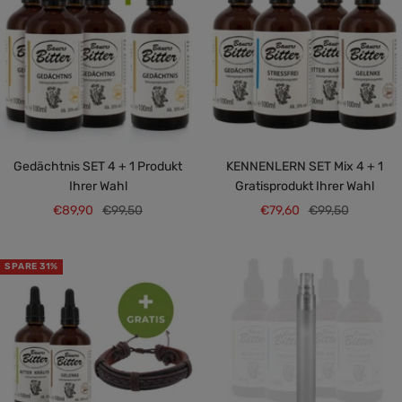
Gedächtnis SET 4 + 1 Produkt
KENNENLERN SET Mix 4 + 1
Ihrer Wahl
Gratisprodukt Ihrer Wahl
Angebotspreis
Regulärer
Angebotspreis
Regulärer
€89,90
€99,50
€79,60
€99,50
Preis
Preis
SPARE 31%