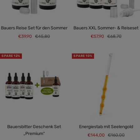
Bauers Reise Set für den Sommer
Bauers XXL Sommer- & Reiseset
Angebotspreis
Regulärer
Angebotspreis
Regulärer
€39,90
€45,80
€57,90
€68,70
Preis
Preis
SPARE 12%
SPARE 10%
Bauersbitter Geschenk Set
Energiestab mit Seelengold
„Premium“
Angebotspreis
Regulärer
€144,00
€160,00