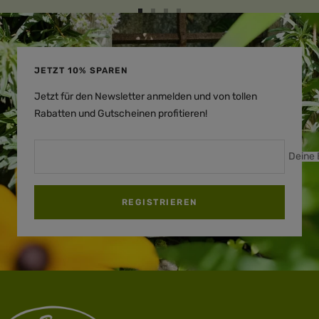
Zur
Zur
Zur
Zur
Slide
Slide
Slide
Slide
1
2
3
4
gehen
gehen
gehen
gehen
JETZT 10% SPAREN
Jetzt für den Newsletter anmelden und von tollen
Rabatten und Gutscheinen profitieren!
Deine 
REGISTRIEREN