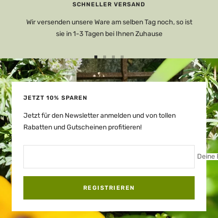
SCHNELLER VERSAND
Wir versenden unsere Ware am selben Tag noch, so ist
sie in 1-3 Tagen bei Ihnen Zuhause
Zur
Zur
Zur
Zur
Slide
Slide
Slide
Slide
1
2
3
4
gehen
gehen
gehen
gehen
JETZT 10% SPAREN
Jetzt für den Newsletter anmelden und von tollen
Rabatten und Gutscheinen profitieren!
Deine 
REGISTRIEREN