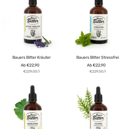
Bauers Bitter Kräuter
Bauers Bitter Stressfrei
Angebotspreis
Angebotspreis
Ab €22,90
Ab €22,90
€229,00
/
l
€229,00
/
l